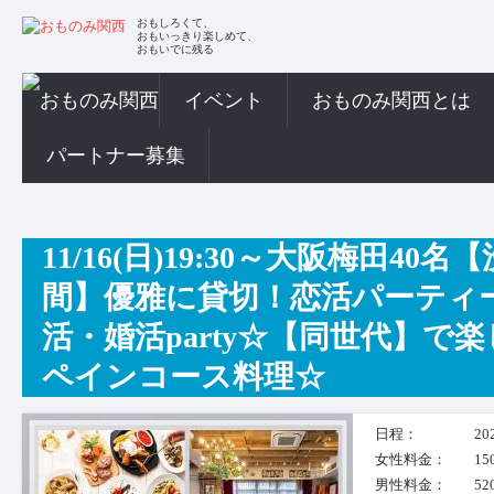
おもしろくて、
おもいっきり楽しめて、
おもいでに残る
イベント
おものみ関西とは
パートナー募集
11/16(日)19:30～大阪梅田4
間】優雅に貸切！恋活パーティー
活・婚活party☆【同世代】で
ペインコース料理☆
日程：
20
女性料金：
15
男性料金：
52