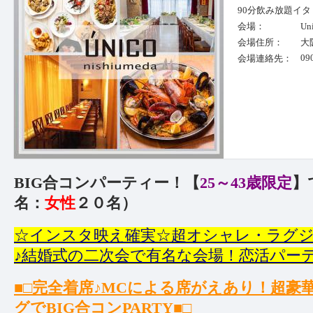
90分飲み放題イ
会場：
U
会場住所：
大
09
会場連絡先：
BIG合コンパーティー！【
25～43歳限定
】
名：
女性
２０名）
☆インスタ映え確実☆超オシャレ・ラグジ
♪結婚式の二次会で有名な会場！恋活パー
■□完全着席♪MCによる席がえあり！超
グでBIG合コンPARTY■□