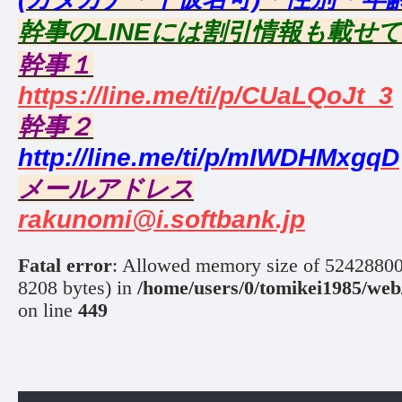
幹事のLINEには割引情報も載せ
幹事１
https://line.me/ti/p/CUaLQoJt_3
幹事２
http://line.me/ti/p/mIWDHMxgqD
メールアドレス
rakunomi@i.softbank.jp
Fatal error
: Allowed memory size of 524288000 
8208 bytes) in
/home/users/0/tomikei1985/web
on line
449