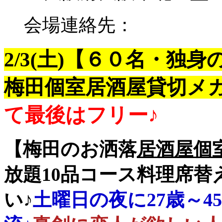
会場連絡先：
2/3(土)【６０名・独
梅田
個室居酒屋貸切
メガ
て最後はフリー♪
【梅田のお洒落
居酒屋個
放題10品コース料理
席替
い♪
土曜日の夜に27歳～