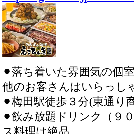
⚫︎落ち着いた雰囲気の個
他のお客さんはいらっし
⚫︎梅田駅徒歩３分
(東通り
⚫︎飲み放題ドリンク
（９０
ス料理は絶品