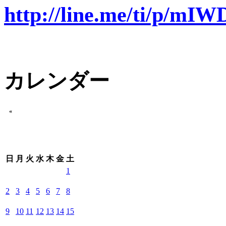
http://line.me/ti/p/m
カレンダー
«
日
月
火
水
木
金
土
1
2
3
4
5
6
7
8
9
10
11
12
13
14
15