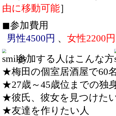
由に移動可能
］
◼︎参加費用
男性4500円
、
女性2200円
参加する人はこんな方
★梅田の個室居酒屋で60
★27歳～45歳位までの独
★彼氏、彼女を見つけた
★友達を作りたい人