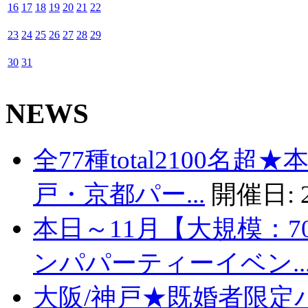
16
17
18
19
20
21
22
23
24
25
26
27
28
29
30
31
NEWS
全77種total2100名
戸・京都パー...
開催日:
本日～11月【大規模：7
ンパパーティーイベン..
大阪/神戸★既婚者限定