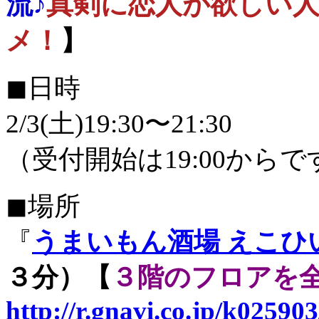
流♪
真剣に恋人が欲しい
メ！
】
◼︎日時
2/3(土)19:30〜21:30
（受付開始は19:00か
◼︎場所
『
うまいもん酒場 えこひ
３分）【
３階のフロアを
http://r.gnavi.co.jp/k02590