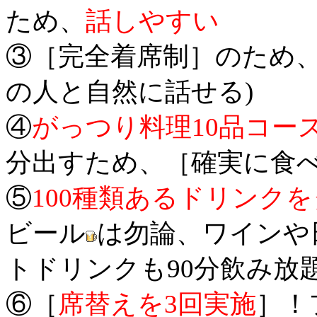
ため、
話しやすい
③［完全着席制］のため
の人と自然に話せる)
④
がっつり料理10品コー
分出すため、［確実に食
⑤
100種類あるドリンク
ビール
は勿論、ワイン
や
トドリンクも90分飲み放
⑥［
席替えを3回実施
］！