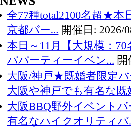
NEWS
全77種total2100名超
京都パー...
開催日:
2026/0
本日～11月【大規模：70
パパーティーイベン...
開
大阪/神戸★既婚者限定
大阪や神戸でも有名な既婚.
大阪BBQ野外イベントパ
有名なハイクオリティバ..