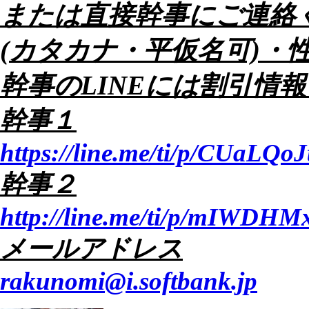
または直接幹事にご連絡
(カタカナ・平仮名可)・
幹事のLINEには割引情
幹事１
https://line.me/ti/p/CUaLQoJ
幹事２
http://line.me/ti/p/mIWDH
メールアドレス
rakunomi@i.softbank.jp