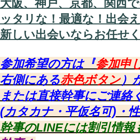
大阪、神戸、京都、関西で
ッタリな！最適な！出会
新しい出会いならお任せ
参加希望の方は『
参加申
右側にある
赤色ボタン
）
または直接幹事にご連絡
(カタカナ・平仮名可)・
幹事のLINEには割引情