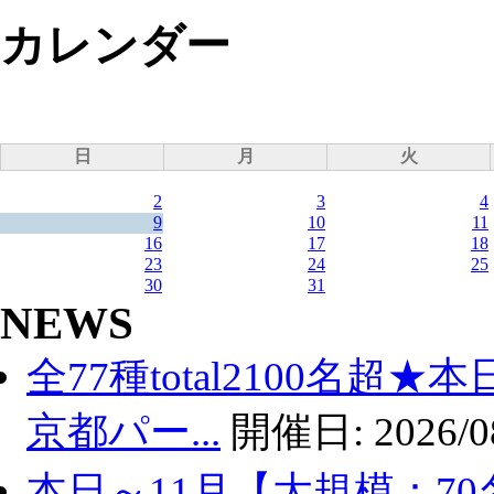
カレンダー
日
月
火
2
3
4
9
10
11
16
17
18
23
24
25
30
31
NEWS
全77種total2100名超
京都パー...
開催日:
2026/0
本日～11月【大規模：70