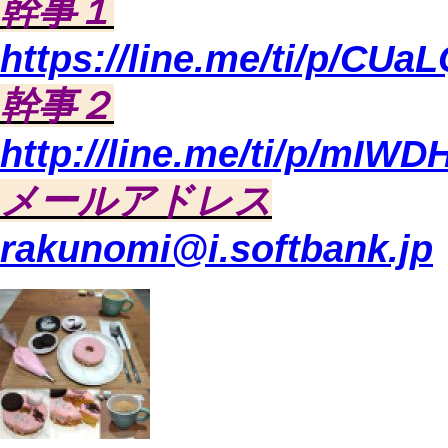
幹事１
https://line.me/ti/p/CUa
幹事２
http://line.me/ti/p/mIW
メールアドレス
rakunomi@i.softbank.jp