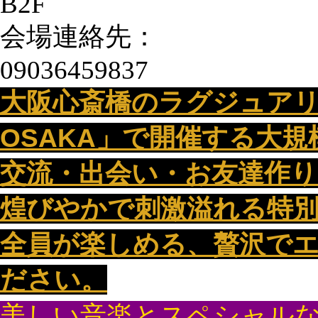
B2F
会場連絡先：
09036459837
大阪心斎橋のラグジュアリ
OSAKA」で開催する大
交流・出会い・お友達作りは
煌びやかで刺激溢れる特
全員が楽しめる、贅沢で
ださい。
美しい音楽とスペシャル