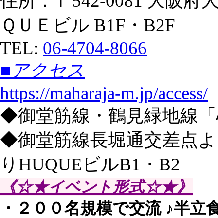
住所：〒542-0081 大阪
ＱＵＥビル B1F・B2F
TEL:
06-4704-8066
■アクセス
https://maharaja-m.jp/access/
◆御堂筋線・鶴見緑地線「
◆御堂筋線長堀通交差点よ
りHUQUEビルB1・B2
《☆★イベント形式☆★》
・２００名規模で交流 ♪半立