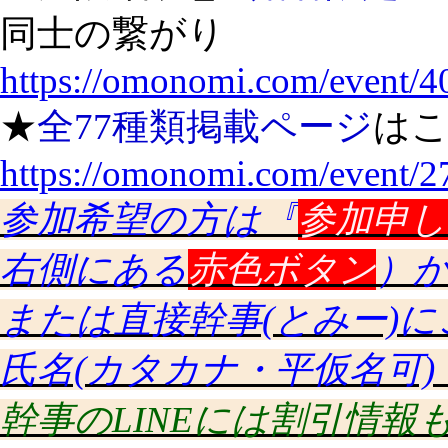
同士の繋がり
https://omonomi.com/event/4
★
全77種類掲載ページ
はこち
https://omonomi.com/event/2
参加希望の方は『
参加申し
右側にある
赤色ボタン
）
または直接幹事(とみー)
氏名(カタカナ・平仮名可
幹事のLINEには割引情報