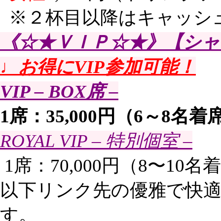
※２杯目以降はキャッシュ
《☆★ＶＩＰ☆★》【シャ
♩お得にVIP参加可能！
VIP – BOX席 –
1席：35,000円（6～8名
ROYAL VIP – 特別個室 –
1席：70,000円（8〜10
以下リンク先の優雅で快適
す。