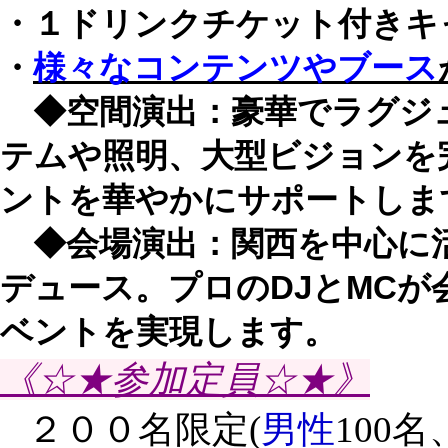
・１ドリンクチケット付きキ
・
様々なコンテンツやブース
◆空間演出：豪華でラグジ
テムや照明、大型ビジョンを
ントを華やかにサポートしま
◆会場演出：関西を中心に活
デュース。プロのDJとMC
ベントを実現します。
《☆★参加定員☆★》
２００名限定(
男性
100名