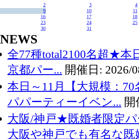
2
3
4
9
10
11
16
17
18
23
24
25
30
31
NEWS
全77種total2100名超
京都パー...
開催日:
2026/0
本日～11月【大規模：70
パパーティーイベン...
開
大阪/神戸★既婚者限定
大阪や神戸でも有名な既婚.