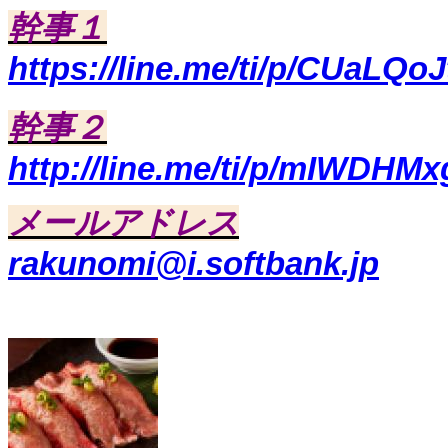
幹事１
https://line.me/ti/p/CUaLQoJ
幹事２
http://line.me/ti/p/mIWDHM
メールアドレス
rakunomi@i.softbank.jp