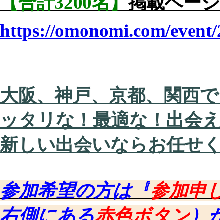
【合計3200名】
掲載ページ
https://omonomi.com/event/
大阪、神戸、京都、関西で
ッタリな！最適な！出会
新しい出会いならお任せ
参加希望の方は『
参加申
右側にある
赤色ボタン
）