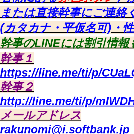
または直接幹事にご連絡
(カタカナ・平仮名可)・
幹事のLINEには割引情
幹事１
https://line.me/ti/p/CUa
幹事２
http://line.me/ti/p/mIW
メールアドレス
rakunomi@i.softbank.jp