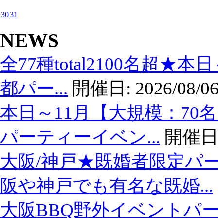
30
31
NEWS
全77種total2100名超★
都パー...
開催日:
2026/08/06
本日～11月【大規模：70
パーティーイベン...
開催日
大阪/神戸★既婚者限定パ
阪や神戸でも有名な既婚...
大阪BBQ野外イベントパー