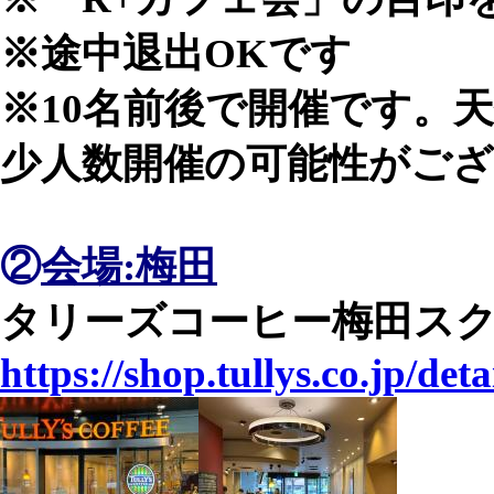
※途中退出OKです
※10名前後で開催です。
少人数開催の可能性がご
②
会場:梅田
タリーズコーヒー梅田ス
https://shop.tullys.co.jp/det