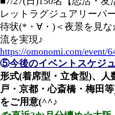
■7/27(日)150名【恋
レットラグジュアリーパーティ
待状(*・∀・)＜夜景を見
流を実現♪
https://omonomi.com/event/6
⑤
今後のイベントスケジ
形式(着席型・立食型)、
戸・京都・心斎橋・梅田等
をご用意(^^♪