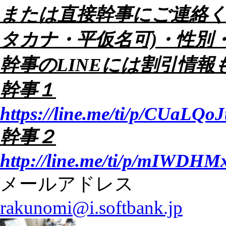
または直接幹事にご連絡く
タカナ・平仮名可)・性別
幹事のLINEには割引情報
幹事１
https://line.me/ti/p/CUaLQoJ
幹事２
http://line.me/ti/p/mIWDH
メールアドレス
rakunomi@i.softbank.jp