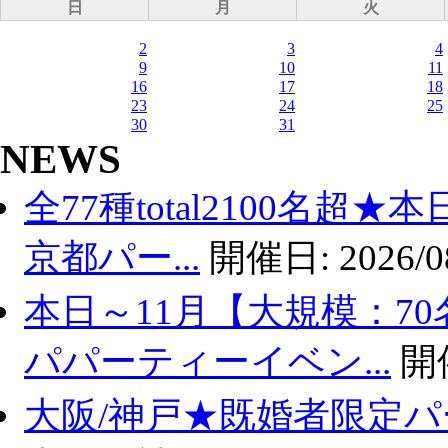
日
月
火
2
3
4
9
10
11
16
17
18
23
24
25
30
31
NEWS
全77種total2100名超
京都パー...
開催日:
2026/0
本日～11月【大規模：70
パパーティーイベン...
開
大阪/神戸★既婚者限定