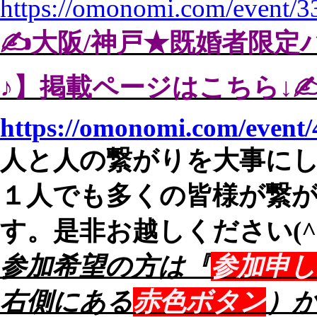
https://omonomi.com/event/3
✍️大阪/神戸★既婚者限
♪】掲載ページはこちら↓✍
https://omonomi.com/event/
人と人の繋がりを大事に
１人でも多くの皆様が繋
す。是非お越しください(^
参加希望の方は『
参加申し
右側にある
赤色ボタン
）