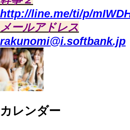
http://line.me/ti/p/mIW
メールアドレス
rakunomi@i.softbank.jp
カレンダー