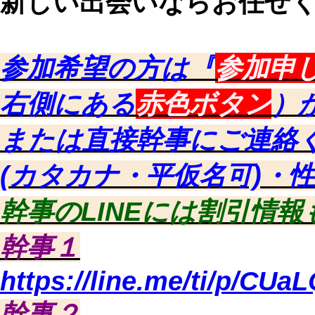
新しい出会いならお任せ
参加希望の方は『
参加申
右側にある
赤色ボタン
）
または直接幹事にご連絡
(カタカナ・平仮名可)・
幹事のLINEには割引情
幹事１
https://line.me/ti/p/CUa
幹事２