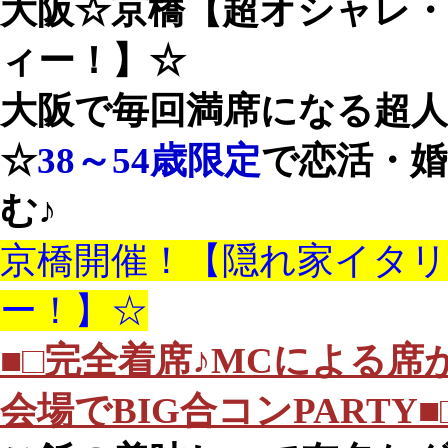
大阪☆京橋【超オシャレ
ィー！】☆
大阪で毎回満席になる超
☆
38～54歳
限定
で恋活・婚
む♪
京橋開催！【隠れ家イタ
ー！】☆
■□完全着席♪MCによる
会場でBIG合コンPARTY■