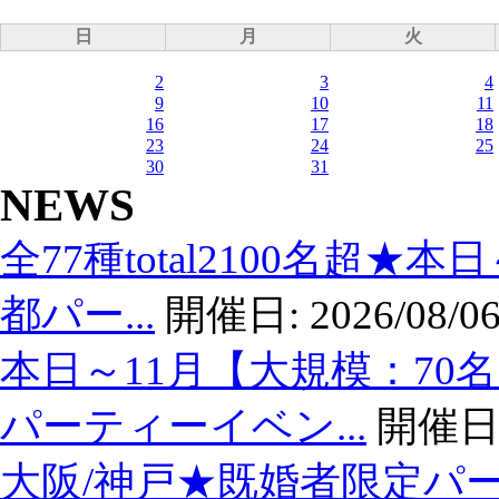
日
月
火
2
3
4
9
10
11
16
17
18
23
24
25
30
31
NEWS
全77種total2100名超★
都パー...
開催日:
2026/08/06
本日～11月【大規模：70
パーティーイベン...
開催日
大阪/神戸★既婚者限定パ