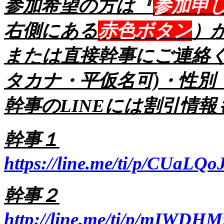
参加希望の方は『
参加申
右側にある
赤色ボタン
）
または直接幹事にご連絡く
タカナ・平仮名可)・性別
幹事のLINEには割引情
幹事１
https://line.me/ti/p/CUaLQo
幹事２
http://line.me/ti/p/mIWDH