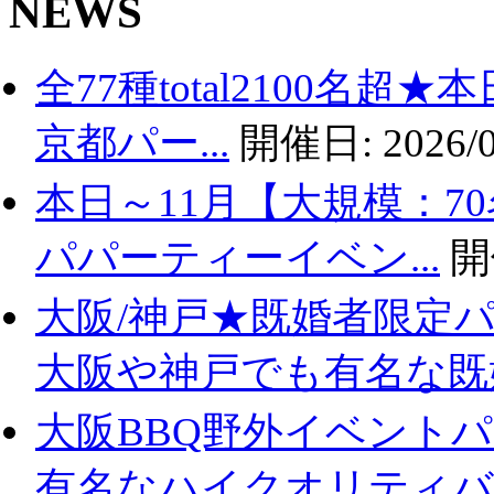
NEWS
全77種total2100名
京都パー...
開催日:
2026/0
本日～11月【大規模：7
パパーティーイベン...
開
大阪/神戸★既婚者限定
大阪や神戸でも有名な既婚.
大阪BBQ野外イベントパ
有名なハイクオリティバ..