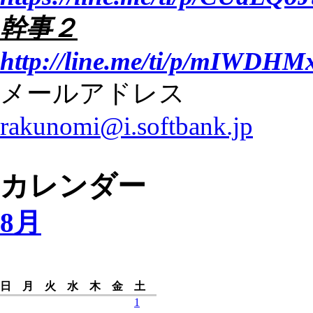
幹事２
http://line.me/ti/p/mIWDH
メールアドレス
rakunomi@i.softbank.jp
カレンダー
8月
日
月
火
水
木
金
土
1