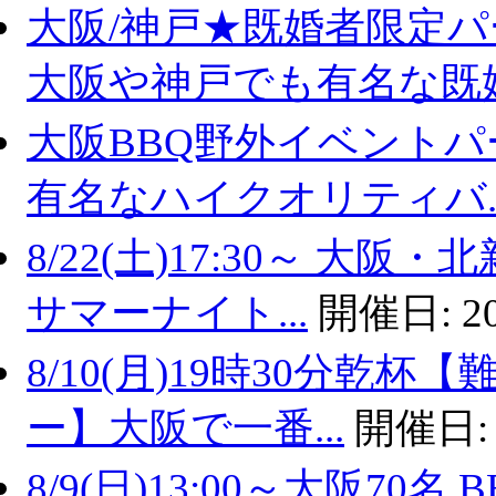
大阪/神戸★既婚者限定
大阪や神戸でも有名な既婚.
大阪BBQ野外イベントパ
有名なハイクオリティバ..
8/22(土)17:30～ 
サマーナイト...
開催日:
2
8/10(月)19時30分乾
ー】大阪で一番...
開催日
8/9(日)13:00～大阪7