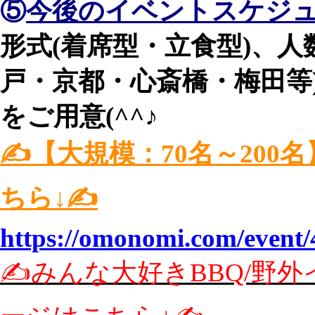
⑤
今後のイベントスケジ
形式(着席型・立食型)、
戸・京都・心斎橋・梅田等
をご用意(^^♪
✍️【大規模：70名～20
ちら↓✍️
https://omonomi.com/event/
✍️みんな大好きBBQ/野