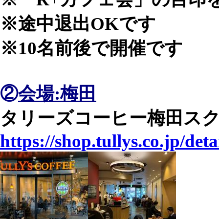
※途中退出OKです
※10名前後で開催です
②
会場:梅田
タリーズコーヒー梅田ス
https://shop.tullys.co.jp/det