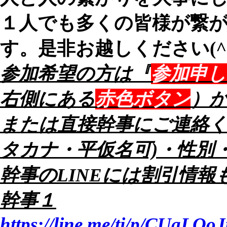
１人でも多くの皆様が繋
す。是非お越しください(^
参加希望の方は『
参加申し
右側にある
赤色ボタン
）
または直接幹事にご連絡く
タカナ・平仮名可)・性別
幹事のLINEには割引情報
幹事１
https://line.me/ti/p/CUaLQoJ