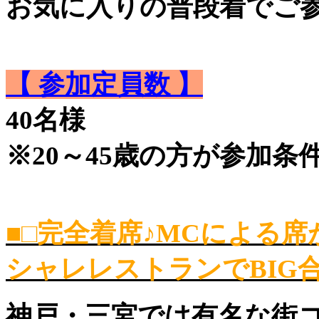
お気に入りの普段着でご
【 参加定員数 】
40名様
※20～45歳の方が参加条
■□完全着席♪MCによる
シャレレストランでBIG合
神戸・三宮では有名な街