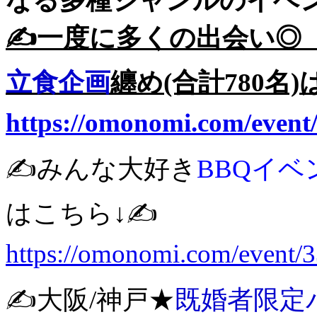
なる多種ジャンルのイベン
✍️一度に多くの出会い◎
立食企画
纏め(合計780名)
https://omonomi.com/event
✍️みんな大好き
BBQイベ
はこちら↓✍️
https://omonomi.com/event/
✍️大阪/神戸★
既婚者限定