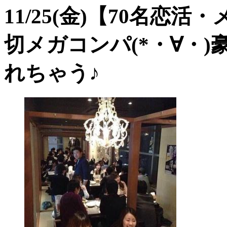
11/25(金)【70名
切メガコンパ(*・∀・)
れちゃう♪