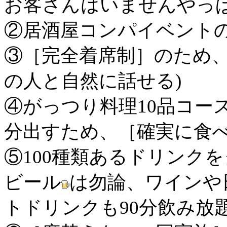
お客さんはいませんやっ
②居酒屋コンパイベント
③［完全着席制］のため、
の人と自然に話せる)
④がっつり料理10品コー
分出すため、［確実に食
⑤100種類あるドリンク
ビール
は勿論、ワイン
や
トドリンクも90分飲み放