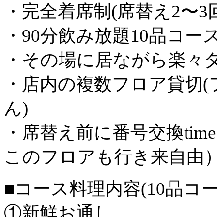
・完全着席制(席替え2〜3
・90分飲み放題10品コー
・その場に居ながら楽々
・店内の複数フロア貸切
ん
)
・席替え前に番号交換tim
このフロアも行き来自由
■コース料理内容(10品コ
①新鮮お通し