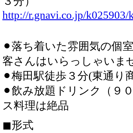
３分）
http://r.gnavi.co.jp/k025903/
⚫︎落ち着いた雰囲気の個
客さんはいらっしゃいま
⚫︎梅田駅徒歩３分
(東通り
⚫︎飲み放題ドリンク
（９０
ス料理は絶品
◼︎形式