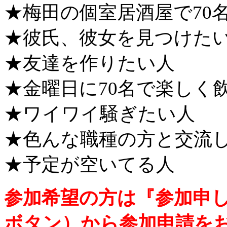
★梅田の個室居酒屋で70
★彼氏、彼女を見つけた
★友達を作りたい人
★金曜日に70名で楽しく
★ワイワイ騒ぎたい人
★色んな職種の方と交流
★予定が空いてる人
参加希望の方は『参加申
ボタン）から参加申請を