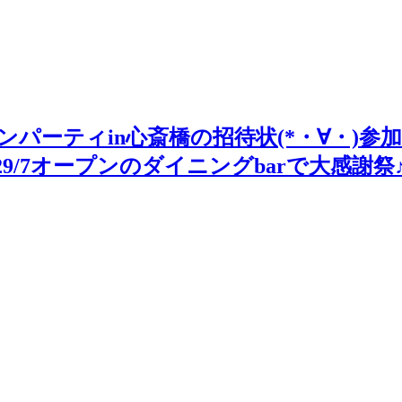
】街コンパーティin心斎橋の招待状(*・∀・
9/7オープンのダイニングbarで大感謝祭