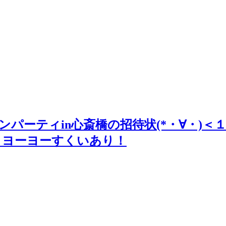
街コンパーティin心斎橋の招待状(*・∀・
、ヨーヨーすくいあり！