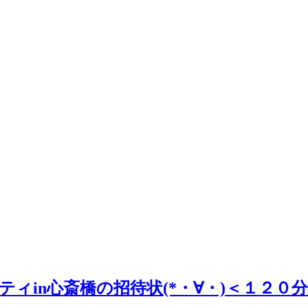
ーティin心斎橋の招待状(*・∀・)＜１２