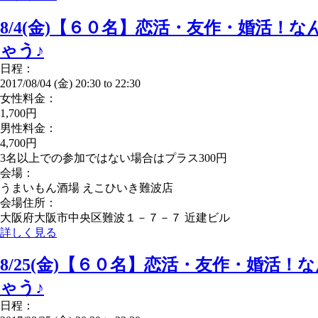
8/4(金)【６０名】恋活・友作・婚活！
ゃう♪
日程：
2017/08/04 (金)
20:30
to
22:30
女性料金：
1,700円
男性料金：
4,700円
3名以上での参加ではない場合はプラス300円
会場：
うまいもん酒場 えこひいき難波店
会場住所：
大阪府大阪市中央区難波１－７－７ 近建ビル
詳しく見る
8/25(金)【６０名】恋活・友作・婚活
ゃう♪
日程：