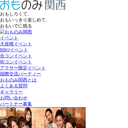
おもしろくて、
おもいっきり楽しめて、
おもいでに残る
イベント
大規模イベント
BBQイベント
合コンイベント
街コンイベント
アラサー限定イベント
国際交流パーティー
おものみ関西とは
よくある質問
ギャラリー
お問い合わせ
パートナー募集