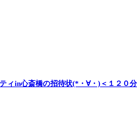
ーティin心斎橋の招待状(*・∀・)＜１２