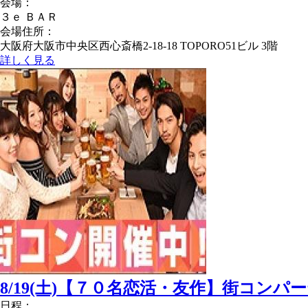
会場：
３ｅ ＢＡＲ
会場住所：
大阪府大阪市中央区西心斎橋2-18-18 TOPORO51ビル 3階
詳しく見る
8/19(土)【７０名恋活・友作】街コンパ
日程：