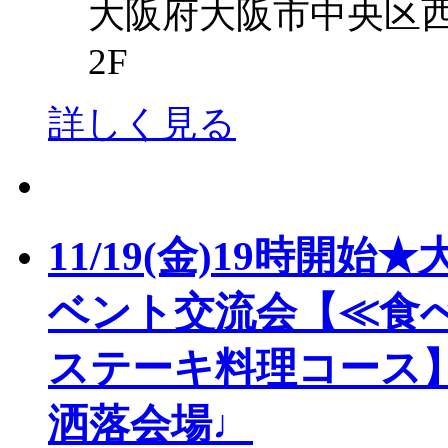
大阪府大阪市中央区西心
2F
詳しく見る
11/19(金)19時
ベント交流会【≪食
ステーキ料理コース
洒落会場♩