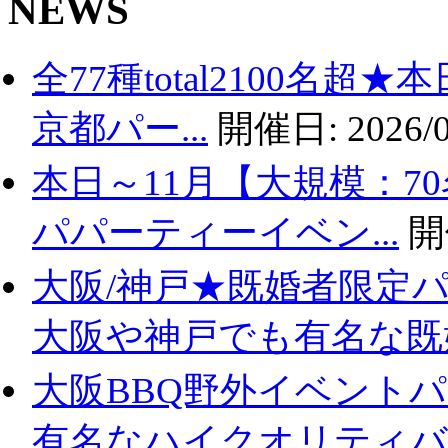
NEWS
全77種total2100名
京都パー...
開催日:
2026/0
本日～11月【大規模：7
パパーティーイベン...
開
大阪/神戸★既婚者限定
大阪や神戸でも有名な既婚.
大阪BBQ野外イベントパ
有名なハイクオリティバ..