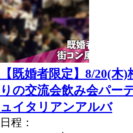
【既婚者限定】8/20(木
りの交流会飲み会パーテ
ュイタリアンアルバ
日程：