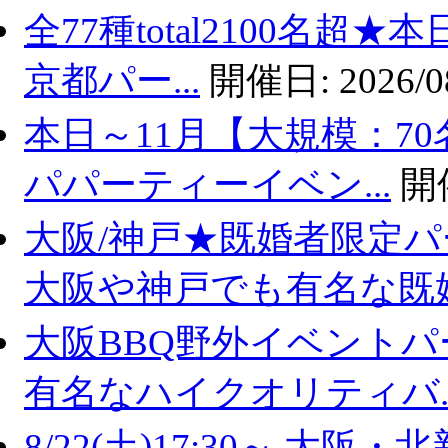
全77種total2100名超
京都パー...
開催日:
2026/0
本日～11月【大規模：70
パパーティーイベン...
開
大阪/神戸★既婚者限定
大阪や神戸でも有名な既婚.
大阪BBQ野外イベントパ
有名なハイクオリティバ..
8/22(土)17:30～ 