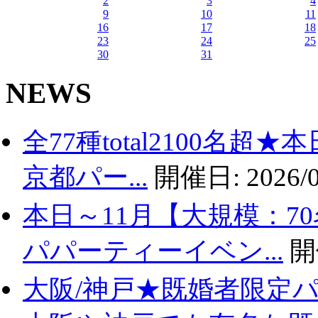
2
3
4
9
10
11
16
17
18
23
24
25
30
31
NEWS
全77種total2100名
京都パー...
開催日:
2026/0
本日～11月【大規模：7
パパーティーイベン...
開
大阪/神戸★既婚者限定