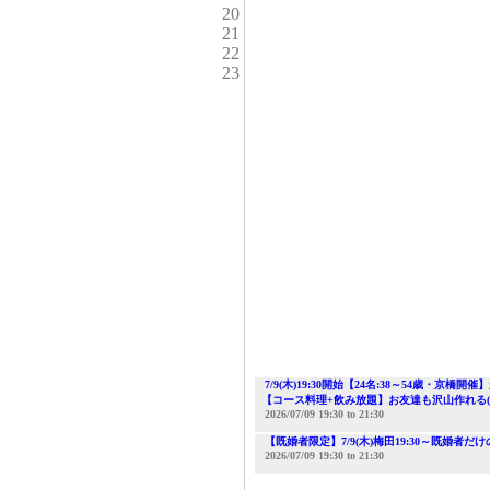
20
21
22
23
7/9(木)19:30開始【24名:38～54
【コース料理+飲み放題】お友達も沢山作れる(^
2026/07/09
19:30
to
21:30
【既婚者限定】7/9(木)梅田19:30～既婚
2026/07/09
19:30
to
21:30