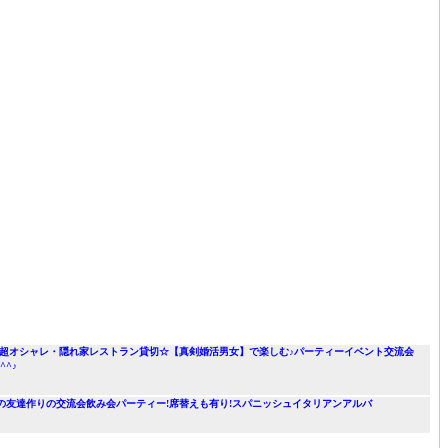
歳・京橋開催】超オシャレ・隠れ家レストラン貸切☆【真剣婚活男女】で楽しむ♪パーティーイベント交流会
^♪
者だけの友達作りの交流会飲み会パーティー!席替えも有り!スパニッシュイタリアンアルバ