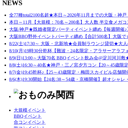
NEWS
全77種total2100名超★本日～2026年11月までの大阪・神戸
本日～11月【大規模：70名～200名】大人数 半立食メガコ
大阪/神戸★既婚者限定パーティイベント纏め【毎週開催♪】
大阪BBQ野外イベントパーティ纏め【合計500名】大阪でも
8/22(土)17:30～ 大阪・北新地★会員制ラウンジ貸切★大人
8/10(月)19時30分乾杯【難波・24名限定・アラサーアラフ
8/9(日)13:00～大阪70名 BBQイベント飲み会@淀川河川敷★
8/8(土)16:30～40名★神戸・三ノ宮夕方コン【20～45歳限定
8/7(金)19:45乾杯♪【25～43歳限定・梅田スカイビル店舗開
8/6(木)19:30開始【24名:38～54歳・京橋開催】超オシャレ
大規模イベント
BBQイベント
合コンイベント