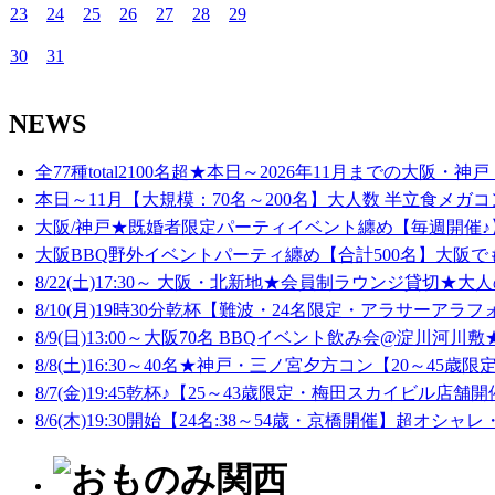
23
24
25
26
27
28
29
30
31
NEWS
全77種total2100名超★本日～2026年11月までの大阪・神戸
本日～11月【大規模：70名～200名】大人数 半立食メガコ
大阪/神戸★既婚者限定パーティイベント纏め【毎週開催♪】
大阪BBQ野外イベントパーティ纏め【合計500名】大阪でも
8/22(土)17:30～ 大阪・北新地★会員制ラウンジ貸切★大人
8/10(月)19時30分乾杯【難波・24名限定・アラサーアラフ
8/9(日)13:00～大阪70名 BBQイベント飲み会@淀川河川敷★
8/8(土)16:30～40名★神戸・三ノ宮夕方コン【20～45歳限定
8/7(金)19:45乾杯♪【25～43歳限定・梅田スカイビル店舗開
8/6(木)19:30開始【24名:38～54歳・京橋開催】超オシャレ