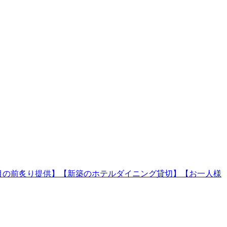
】【目の前炙り提供】【新築のホテルダイニング貸切】【お一人様