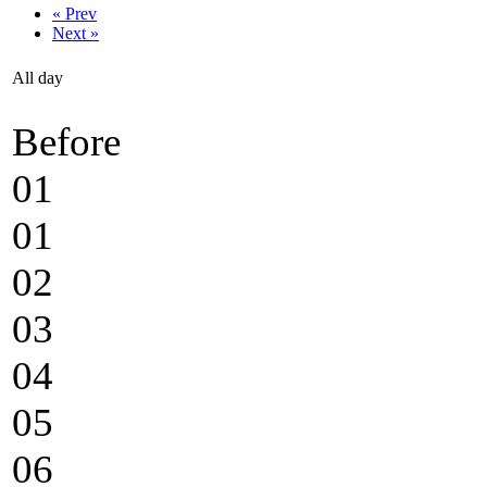
« Prev
Next »
All day
Before
01
01
02
03
04
05
06