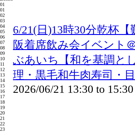
01
01
02
03
04
6/21(日)13時30分乾
05
06
阪着席飲み会イベント＠
07
08
09
ぶあいち【和を基調と
10
11
12
理・黒毛和牛肉寿司・
13
14
2026/06/21
13:30
to
15:30
15
16
17
18
19
20
21
22
23