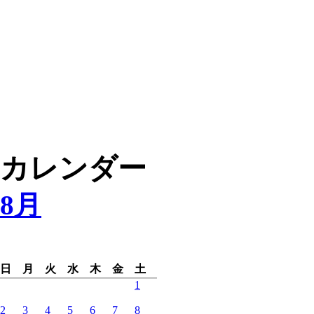
カレンダー
8月
日
月
火
水
木
金
土
1
2
3
4
5
6
7
8