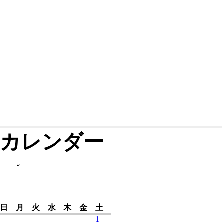
カレンダー
«
日
月
火
水
木
金
土
1