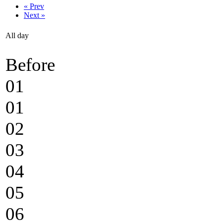
« Prev
Next »
All day
Before
01
01
02
03
04
05
06