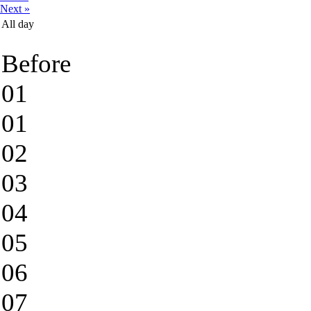
Next »
All day
Before
01
01
02
03
04
05
06
07