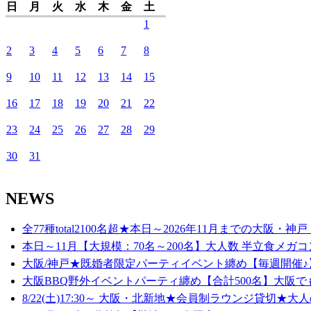
日
月
火
水
木
金
土
1
2
3
4
5
6
7
8
9
10
11
12
13
14
15
16
17
18
19
20
21
22
23
24
25
26
27
28
29
30
31
NEWS
全77種total2100名超★本日～2026年11月までの大阪・神戸
本日～11月【大規模：70名～200名】大人数 半立食メガコ
大阪/神戸★既婚者限定パーティイベント纏め【毎週開催♪】
大阪BBQ野外イベントパーティ纏め【合計500名】大阪でも
8/22(土)17:30～ 大阪・北新地★会員制ラウンジ貸切★大人