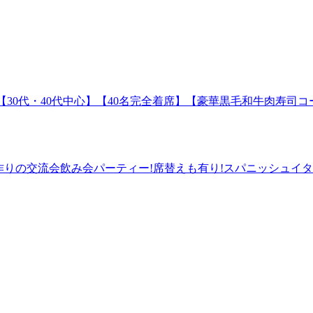
00開始【30代・40代中心】【40名完全着席】【豪華黒毛和牛
の友達作りの交流会飲み会パーティー!席替えも有り!スパニッシュイ