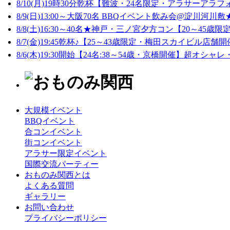
8/10(月)19時30分乾杯【難波・24名限定・アラサーアラフ
8/9(日)13:00～大阪70名 BBQイベント飲み会@淀川河川敷★
8/8(土)16:30～40名★神戸・三ノ宮夕方コン【20～45歳限定
8/7(金)19:45乾杯♪【25～43歳限定・梅田スカイビル店舗開
8/6(木)19:30開始【24名:38～54歳・京橋開催】超オシャレ
大規模イベント
BBQイベント
合コンイベント
街コンイベント
アラサー限定イベント
国際交流パーティー
おものみ関西とは
よくある質問
ギャラリー
お問い合わせ
プライバシーポリシー