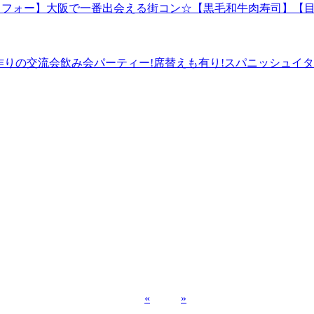
ラサーアラフォー】大阪で一番出会える街コン☆【黒毛和牛肉寿司
の友達作りの交流会飲み会パーティー!席替えも有り!スパニッシュイ
«
»