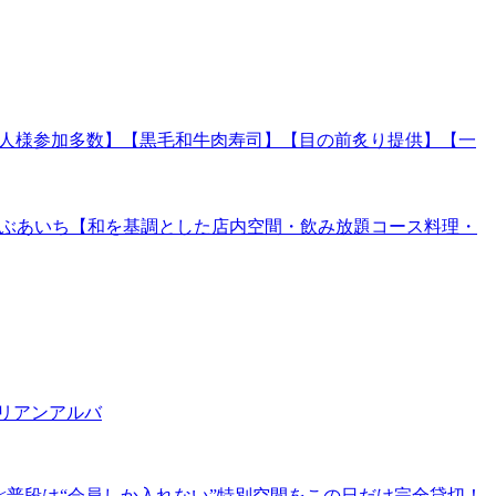
【お一人様参加多数】【黒毛和牛肉寿司】【目の前炙り提供】【一
ゃぶしゃぶあいち【和を基調とした店内空間・飲み放題コース料理・
タリアンアルバ
を】≪普段は“会員しか入れない”特別空間をこの日だけ完全貸切！