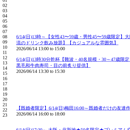
01
02
03
04
05
06
07
08
6/14(日)13時～【女性43〜59歳・男性45〜5
09
流のドリンク飲み放題】【カジュアルな雰囲気】
10
2026/06/14
13:00
to
15:00
11
12
6/14(日)13時30分乾杯【難波・40名規模・30
13
黒毛和牛肉寿司・目の前炙り提供】
14
2026/06/14
13:30
to
15:30
15
16
17
18
19
20
21
【既婚者限定】6/14(日)梅田16:00～既婚者だけ
22
2026/06/14
16:00
to
18:00
23
6/14(日)17:30～ 大阪・北新地★50名限定★