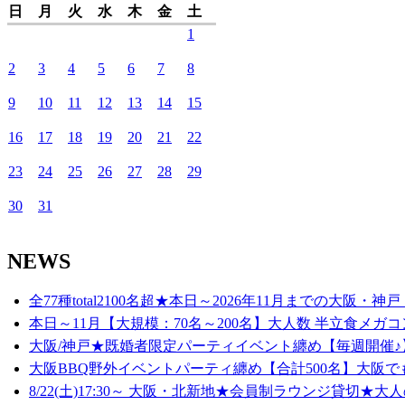
日
月
火
水
木
金
土
1
2
3
4
5
6
7
8
9
10
11
12
13
14
15
16
17
18
19
20
21
22
23
24
25
26
27
28
29
30
31
NEWS
全77種total2100名超★本日～2026年11月までの大阪・神戸
本日～11月【大規模：70名～200名】大人数 半立食メガコ
大阪/神戸★既婚者限定パーティイベント纏め【毎週開催♪】
大阪BBQ野外イベントパーティ纏め【合計500名】大阪でも
8/22(土)17:30～ 大阪・北新地★会員制ラウンジ貸切★大人