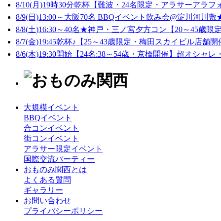
8/10(月)19時30分乾杯【難波・24名限定・アラサーアラフ
8/9(日)13:00～大阪70名 BBQイベント飲み会@淀川河川敷★
8/8(土)16:30～40名★神戸・三ノ宮夕方コン【20～45歳限定
8/7(金)19:45乾杯♪【25～43歳限定・梅田スカイビル店舗開
8/6(木)19:30開始【24名:38～54歳・京橋開催】超オシャレ
大規模イベント
BBQイベント
合コンイベント
街コンイベント
アラサー限定イベント
国際交流パーティー
おものみ関西とは
よくある質問
ギャラリー
お問い合わせ
プライバシーポリシー