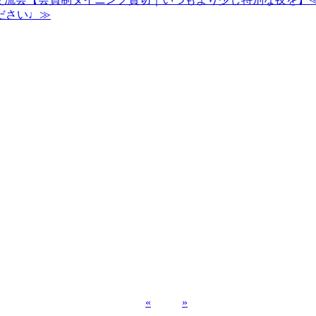
ださい♩≫
«
»