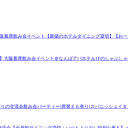
9歳限定】大阪着席飲み会イベント【新築のホテルダイニング貸切】
～47歳限定】大阪着席飲み会イベント＠なんばアパホテル1Fのし
の友達作りの交流会飲み会パーティー!席替えも有り!スパニッシュイ
プレミアム交流会【会員制ダイニング貸切｜いつもより少し特別な夜