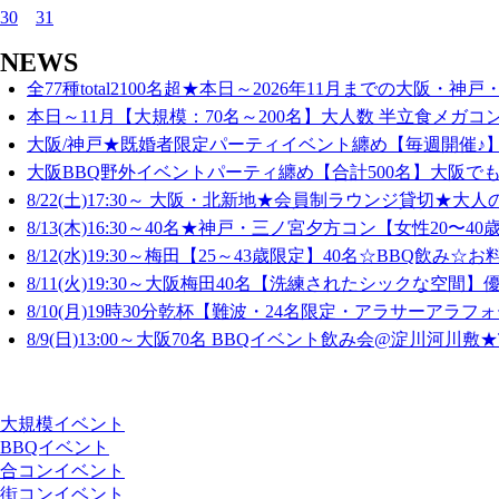
30
31
NEWS
全77種total2100名超★本日～2026年11月までの大阪・神戸・
本日～11月【大規模：70名～200名】大人数 半立食メガコン
大阪/神戸★既婚者限定パーティイベント纏め【毎週開催♪】
大阪BBQ野外イベントパーティ纏め【合計500名】大阪でも
8/22(土)17:30～ 大阪・北新地★会員制ラウンジ貸切★大人
8/13(木)16:30～40名★神戸・三ノ宮夕方コン【女性20〜40歳
8/12(水)19:30～梅田【25～43歳限定】40名☆BBQ飲み☆お料
8/11(火)19:30～大阪梅田40名【洗練されたシックな空間】優
8/10(月)19時30分乾杯【難波・24名限定・アラサーアラフォ
8/9(日)13:00～大阪70名 BBQイベント飲み会@淀川河川敷★T
大規模イベント
BBQイベント
合コンイベント
街コンイベント