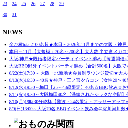
23
24
25
26
27
28
29
30
31
NEWS
全77種total2100名超★本日～2026年11月までの大阪・神戸
本日～11月【大規模：70名～200名】大人数 半立食メガコ
大阪/神戸★既婚者限定パーティイベント纏め【毎週開催♪】
大阪BBQ野外イベントパーティ纏め【合計500名】大阪でも
8/22(土)17:30～ 大阪・北新地★会員制ラウンジ貸切★大人
8/13(木)16:30～40名★神戸・三ノ宮夕方コン【女性20〜40歳
8/12(水)19:30～梅田【25～43歳限定】40名☆BBQ飲み☆お
8/11(火)19:30～大阪梅田40名【洗練されたシックな空間】
8/10(月)19時30分乾杯【難波・24名限定・アラサーアラフ
8/9(日)13:00～大阪70名 BBQイベント飲み会@淀川河川敷★