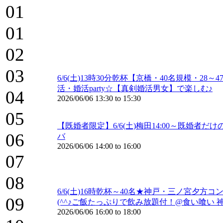
01
01
02
03
6/6(土)13時30分乾杯【京橋・40名規模・
活・婚活party☆【真剣婚活男女】で楽しむ♪
04
2026/06/06
13:30
to
15:30
05
【既婚者限定】6/6(土)梅田14:00～既婚
06
バ
2026/06/06
14:00
to
16:00
07
08
6/6(土)16時乾杯～40名★神戸・三ノ宮夕方
09
(^^♪ご飯たっぷりで飲み放題付！@食い喰い 
2026/06/06
16:00
to
18:00