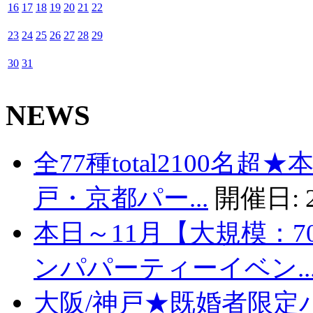
16
17
18
19
20
21
22
23
24
25
26
27
28
29
30
31
NEWS
全77種total2100名
戸・京都パー...
開催日:
本日～11月【大規模：7
ンパパーティーイベン..
大阪/神戸★既婚者限定