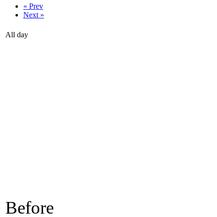
« Prev
Next »
All day
Before