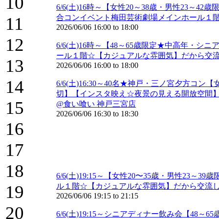
10
6/6(土)16時～【女性20～38歳・男性2
合コンイベント梅田芸術劇場メインホール１
11
2026/06/06
16:00
to
18:00
12
6/6(土)16時～【48～65歳限定★中高年
ール１階☆【カジュアルな雰囲気】だから交流
13
2026/06/06
16:00
to
18:00
14
6/6(土)16:30～40名★神戸・三ノ宮夕方
切】【インスタ映え☆夜景の見える開放空間】
15
@食い喰い 神戸三宮店
2026/06/06
16:30
to
18:30
16
17
18
6/6(土)19:15～【女性20〜35歳・男性
19
ル１階☆【カジュアルな雰囲気】だから交流し
2026/06/06
19:15
to
21:15
20
6/6(土)19:15～シニアディナー飲み会【