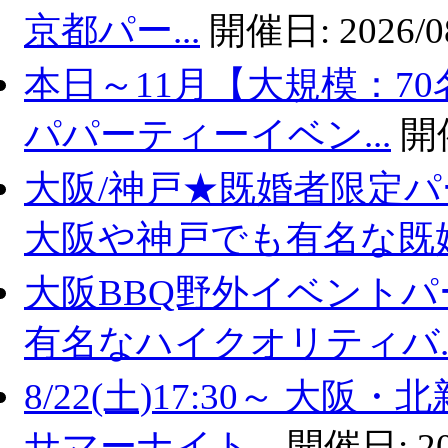
京都パー...
開催日:
2026/0
本日～11月【大規模：70
パパーティーイベン...
開
大阪/神戸★既婚者限定
大阪や神戸でも有名な既婚.
大阪BBQ野外イベントパ
有名なハイクオリティバ..
8/22(土)17:30～ 
サマーナイト...
開催日:
2