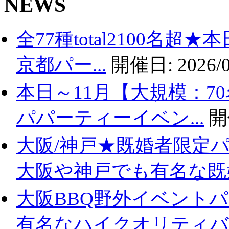
NEWS
全77種total2100名
京都パー...
開催日:
2026/0
本日～11月【大規模：7
パパーティーイベン...
開
大阪/神戸★既婚者限定
大阪や神戸でも有名な既婚.
大阪BBQ野外イベントパ
有名なハイクオリティバ..