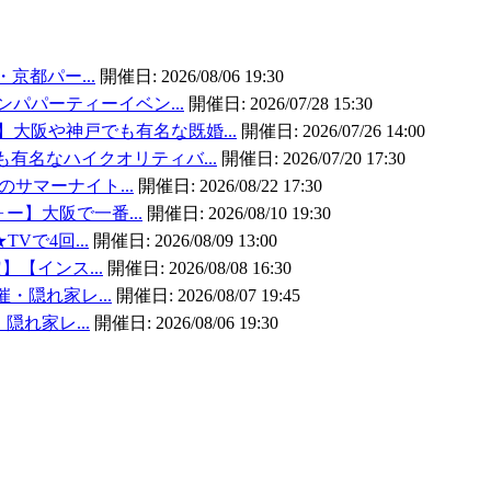
・京都パー...
開催日:
2026/08/06 19:30
ンパパーティーイベン...
開催日:
2026/07/28 15:30
大阪や神戸でも有名な既婚...
開催日:
2026/07/26 14:00
有名なハイクオリティバ...
開催日:
2026/07/20 17:30
5/29(金)19:30～シニアコン★【48～65歳限定・中高年・シニア対象】アパホテル＆リゾー
5/29(金)大阪/心斎橋19時30分開始
しやすい☆LINE交換自由＆席がえあり！
はイタリアンコース料理！【女性20～38歳
のサマーナイト...
開催日:
2026/08/22 17:30
2026/05/29
19:30
to
21:30
2026/05/29
19:30
to
21:30
ォー】大阪で一番...
開催日:
2026/08/10 19:30
TVで4回...
開催日:
2026/08/09 13:00
】【インス...
開催日:
2026/08/08 16:30
催・隠れ家レ...
開催日:
2026/08/07 19:45
・隠れ家レ...
開催日:
2026/08/06 19:30