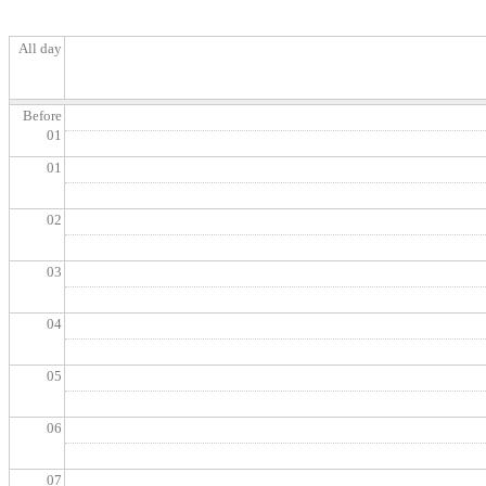
All day
Before
01
01
02
03
04
05
06
07