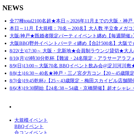
NEWS
17
全77種total2100名超★本日～2026年11月までの大阪・神戸
18
本日～11月【大規模：70名～200名】大人数 半立食メガコ
大阪/神戸★既婚者限定パーティイベント纏め【毎週開催♪】
19
大阪BBQ野外イベントパーティ纏め【合計500名】大阪でも
5/29(金)19時30分～40名規模★大阪/梅田【25～43歳限定】アパホテル＆リゾート
の豪華ホテルダイニングレストラン開催♩アクセス抜群の豪華空間で新しい出会
8/22(土)17:30～ 大阪・北新地★会員制ラウンジ貸切★大人
20
いや美味コース料理をお楽しみ頂けます！
2026/05/29
19:30
to
21:30
8/10(月)19時30分乾杯【難波・24名限定・アラサーアラフ
8/9(日)13:00～大阪70名 BBQイベント飲み会@淀川河川敷★
21
8/8(土)16:30～40名★神戸・三ノ宮夕方コン【20～45歳限定
22
8/7(金)19:45乾杯♪【25～43歳限定・梅田スカイビル店舗開
8/6(木)19:30開始【24名:38～54歳・京橋開催】超オシャレ
23
大規模イベント
BBQイベント
合コンイベント