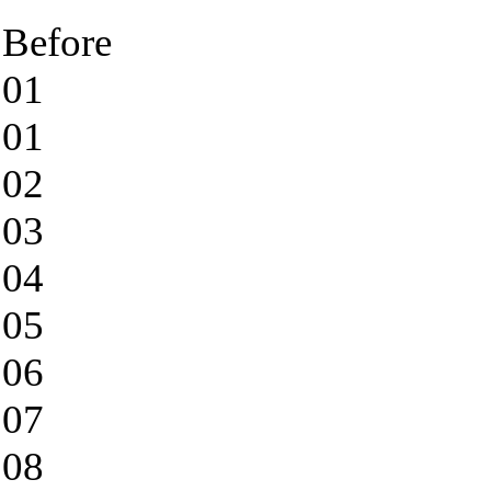
Before
01
01
02
03
04
05
06
07
08