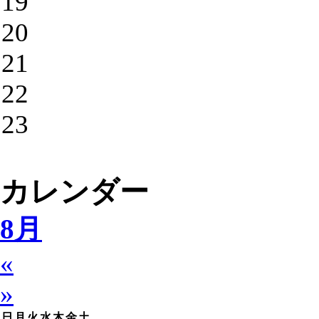
19
20
21
22
23
カレンダー
8月
«
»
日
月
火
水
木
金
土