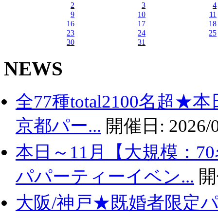
2
3
4
9
10
11
16
17
18
23
24
25
30
31
NEWS
全77種total2100名
京都パー...
開催日:
2026/0
本日～11月【大規模：7
パパーティーイベン...
開
大阪/神戸★既婚者限定