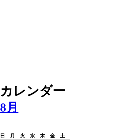
カレンダー
8月
日
月
火
水
木
金
土