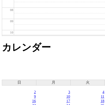
08
09
10
カレンダー
11
12
13
【既婚者限定飲み会★】5/20(水)大阪/なんば13:30開始【30代・40代中心】【
実飲み放題で盛り上がる】【初参加・お一人様参加の方が6～7割です】 安心してご
14
2026/05/20
13:30
to
15:30
日
月
火
15
2
3
4
9
10
11
16
16
17
18