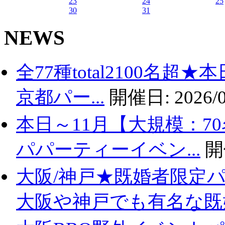
23
24
25
30
31
17
NEWS
18
19
全77種total2100名
5/20(水)19時30分乾杯【難波・24名限定・アラサーアラフォー】大阪で一番出
り提供】【新築のホテルダイニング貸切】【お一人様参加多数】【カジュアルな雰
20
2026/05/20
19:30
to
21:30
京都パー...
開催日:
2026/0
21
本日～11月【大規模：7
22
パパーティーイベン...
開
23
大阪/神戸★既婚者限定
大阪や神戸でも有名な既婚.