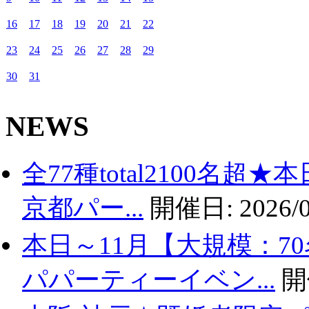
16
17
18
19
20
21
22
23
24
25
26
27
28
29
30
31
NEWS
全77種total2100名
京都パー...
開催日:
2026/0
本日～11月【大規模：7
パパーティーイベン...
開