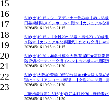
15
16
5/16(土)19:15～シニアディナー飲み会【
17
田芸術劇場メインホール１階☆【カジュアルな雰
2026/05/16
19:15
to
21:15
18
5/16(土)19:15～【女性20〜35歳・男性
１階☆【カジュアルな雰囲気】だから交流しやす
19
2026/05/16
19:15
to
21:15
20
5/16(土)19:30～40名規模☆大阪/茶屋町★
階貸切パーティー交流イベント☆25歳～45歳限定
21
2026/05/16
19:30
to
21:30
22
5/16(土)大阪/心斎橋19時30分開始♪◆大
理はイタリアンコース料理！【女性20～38歳・男
23
2026/05/16
19:30
to
21:30
【既婚者限定】5/16(土)堺筋本町19:30～
2026/05/16
19:30
to
21:30