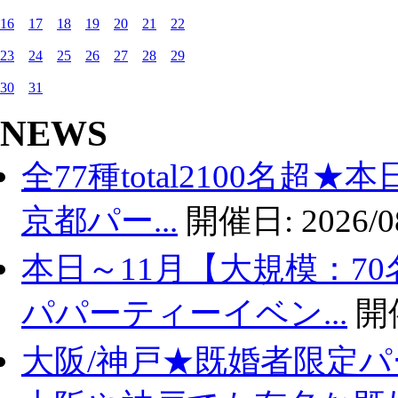
16
17
18
19
20
21
22
23
24
25
26
27
28
29
30
31
NEWS
全77種total2100名超
京都パー...
開催日:
2026/0
本日～11月【大規模：70
パパーティーイベン...
開
大阪/神戸★既婚者限定