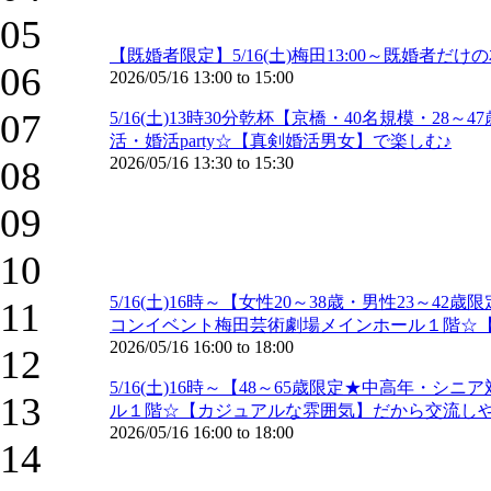
05
【既婚者限定】5/16(土)梅田13:00～既婚
06
2026/05/16
13:00
to
15:00
07
5/16(土)13時30分乾杯【京橋・40名規模・
活・婚活party☆【真剣婚活男女】で楽しむ♪
08
2026/05/16
13:30
to
15:30
09
10
5/16(土)16時～【女性20～38歳・男性2
11
コンイベント梅田芸術劇場メインホール１階☆
2026/05/16
16:00
to
18:00
12
5/16(土)16時～【48～65歳限定★中高年
13
ル１階☆【カジュアルな雰囲気】だから交流しや
2026/05/16
16:00
to
18:00
14