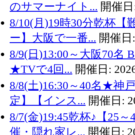
のサマーナイト...
開催日
8/10(月)19時30分
ー】大阪で一番...
開催日
8/9(日)13:00～大阪
★TVで4回...
開催日:
2026
8/8(土)16:30～40名
定】【インス...
開催日:
2
8/7(金)19:45乾杯♪
催・隠れ家レ...
開催日:
2