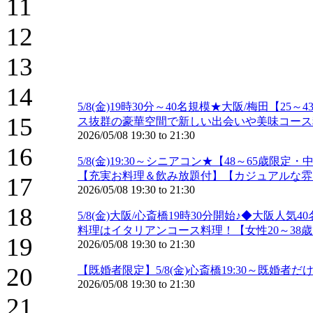
11
12
13
14
5/8(金)19時30分～40名規模★大阪/梅田
15
ス抜群の豪華空間で新しい出会いや美味コース
2026/05/08
19:30
to
21:30
16
5/8(金)19:30～シニアコン★【48～65
【充実お料理＆飲み放題付】【カジュアルな雰
17
2026/05/08
19:30
to
21:30
18
5/8(金)大阪/心斎橋19時30分開始♪◆大
料理はイタリアンコース料理！【女性20～38歳
19
2026/05/08
19:30
to
21:30
20
【既婚者限定】5/8(金)心斎橋19:30～既婚者
2026/05/08
19:30
to
21:30
21