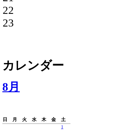
22
23
カレンダー
8月
日
月
火
水
木
金
土
1