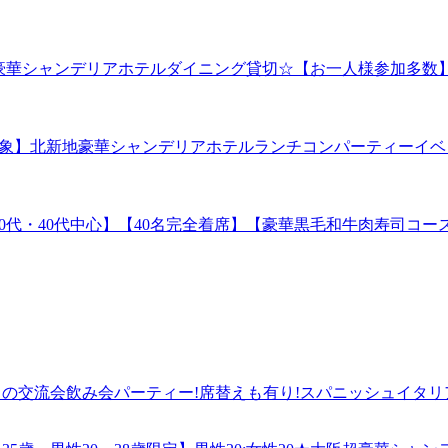
地開催☆彡超豪華シャンデリアホテルダイニング貸切☆【お一人様参
・シニア対象】北新地豪華シャンデリアホテルランチコンパーティ
0開始【30代・40代中心】【40名完全着席】【豪華黒毛和牛肉寿
達作りの交流会飲み会パーティー!席替えも有り!スパニッシュイタ