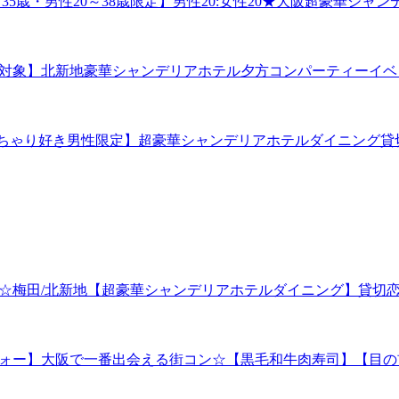
性20～35歳・男性20～38歳限定】男性20:女性20★大阪超豪
年・シニア対象】北新地豪華シャンデリアホテル夕方コンパーティ
女性×ぽっちゃり好き男性限定】超豪華シャンデリアホテルダイニン
ベント☆梅田/北新地【超豪華シャンデリアホテルダイニング】貸切
サーアラフォー】大阪で一番出会える街コン☆【黒毛和牛肉寿司】【