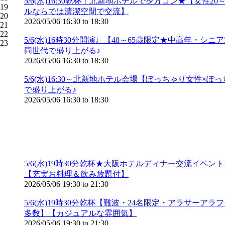
5/6(水)16:30乾杯！北新地ホテルで夕方コン★【女
19
ルならでは清潔空間で交流】
20
2026/05/06
16:30
to
18:30
21
22
5/6(水)16時30分開演♩【48～65歳限定★中高
23
同世代で盛り上がる♪
2026/05/06
16:30
to
18:30
5/6(水)16:30～北新地ホテル会場【ぽっちゃり
で盛り上がる♪
2026/05/06
16:30
to
18:30
5/6(水)19時30分乾杯★大阪ホテルディナー交流イ
【充実お料理＆飲み放題付】
2026/05/06
19:30
to
21:30
5/6(水)19時30分乾杯【難波・24名限定・アラ
多数】【カジュアルな雰囲気】
2026/05/06
19:30
to
21:30