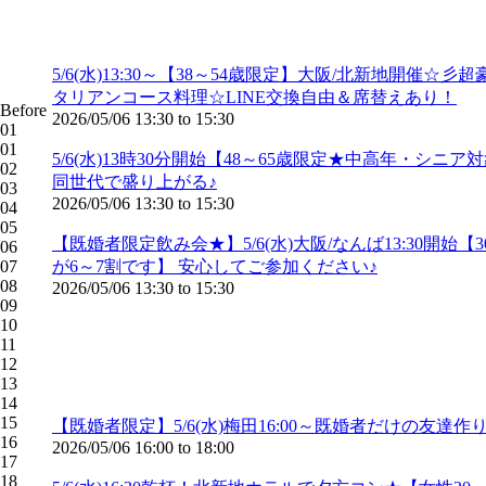
5/6(水)13:30～【38～54歳限定】大阪/北新
タリアンコース料理☆LINE交換自由＆席替えあり！
Before
2026/05/06
13:30
to
15:30
01
01
5/6(水)13時30分開始【48～65歳限定★中高年
02
同世代で盛り上がる♪
03
2026/05/06
13:30
to
15:30
04
05
【既婚者限定飲み会★】5/6(水)大阪/なんば13:3
06
07
が6～7割です】 安心してご参加ください♪
08
2026/05/06
13:30
to
15:30
09
10
11
12
13
14
15
【既婚者限定】5/6(水)梅田16:00～既婚者だけの友
16
2026/05/06
16:00
to
18:00
17
18