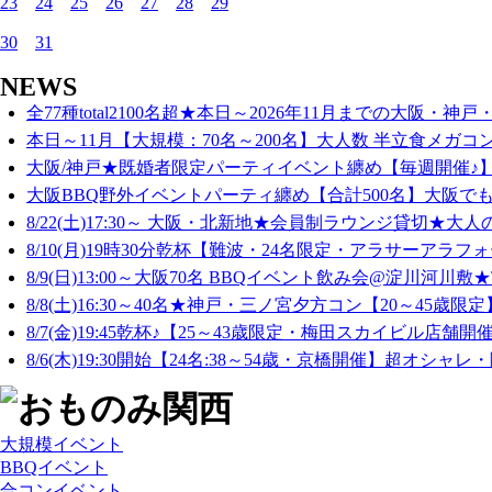
23
24
25
26
27
28
29
30
31
NEWS
全77種total2100名超★本日～2026年11月までの大阪・神戸・
本日～11月【大規模：70名～200名】大人数 半立食メガコン
大阪/神戸★既婚者限定パーティイベント纏め【毎週開催♪】
大阪BBQ野外イベントパーティ纏め【合計500名】大阪でも
8/22(土)17:30～ 大阪・北新地★会員制ラウンジ貸切★大人
8/10(月)19時30分乾杯【難波・24名限定・アラサーアラフォ
8/9(日)13:00～大阪70名 BBQイベント飲み会@淀川河川敷★T
8/8(土)16:30～40名★神戸・三ノ宮夕方コン【20～45歳限定
8/7(金)19:45乾杯♪【25～43歳限定・梅田スカイビル店舗開催
8/6(木)19:30開始【24名:38～54歳・京橋開催】超オシャレ・
大規模イベント
BBQイベント
合コンイベント