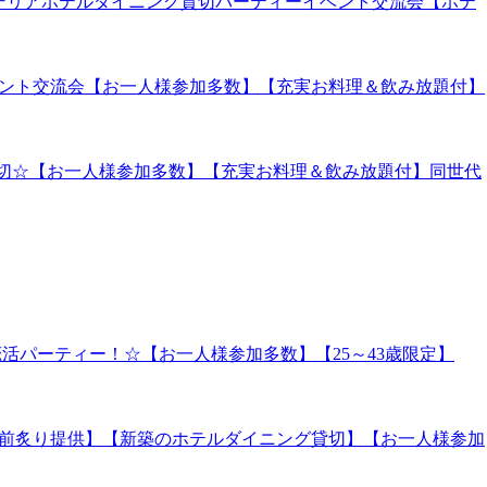
華シャンデリアホテルダイニング貸切パーティーイベント交流会【ホテ
ーイベント交流会【お一人様参加多数】【充実お料理＆飲み放題付】
グ貸切☆【お一人様参加多数】【充実お料理＆飲み放題付】同世代
恋活パーティー！☆【お一人様参加多数】【25～43歳限定】
目の前炙り提供】【新築のホテルダイニング貸切】【お一人様参加