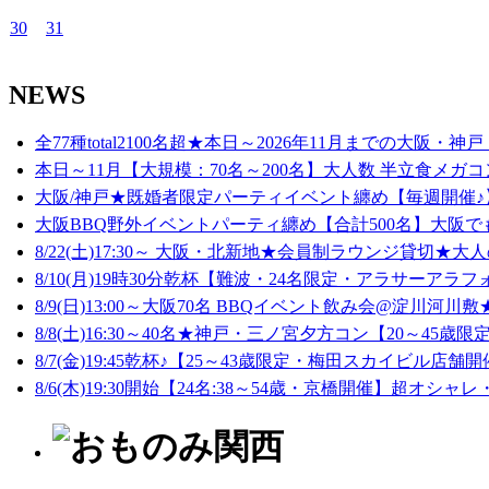
30
31
NEWS
全77種total2100名超★本日～2026年11月までの大阪・神戸
本日～11月【大規模：70名～200名】大人数 半立食メガコ
大阪/神戸★既婚者限定パーティイベント纏め【毎週開催♪】
大阪BBQ野外イベントパーティ纏め【合計500名】大阪でも
8/22(土)17:30～ 大阪・北新地★会員制ラウンジ貸切★大人
8/10(月)19時30分乾杯【難波・24名限定・アラサーアラフ
8/9(日)13:00～大阪70名 BBQイベント飲み会@淀川河川敷★
8/8(土)16:30～40名★神戸・三ノ宮夕方コン【20～45歳限定
8/7(金)19:45乾杯♪【25～43歳限定・梅田スカイビル店舗開
8/6(木)19:30開始【24名:38～54歳・京橋開催】超オシャレ