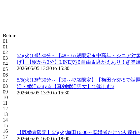
Before
01
01
02
5/5(火)13時30分～【48～65歳限定★中高年・
03
げ】【駅から3分】LINE交換自由＆席がえあり！@釜
04
2026/05/05
13:30
to
15:30
05
06
5/5(火)13時30分～【30～47歳限定】【梅田☆S
07
08
活・婚活party☆【真剣婚活男女】で楽しむ♪
09
2026/05/05
13:30
to
15:30
10
11
12
13
14
15
16
【既婚者限定】5/5(火)梅田16:00～既婚者だけの
17
2026/05/05
16:00
to
18:00