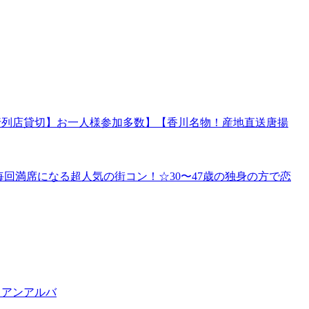
あの行列店貸切】お一人様参加多数】【香川名物！産地直送唐揚
阪で毎回満席になる超人気の街コン！☆30〜47歳の独身の方で恋
リアンアルバ