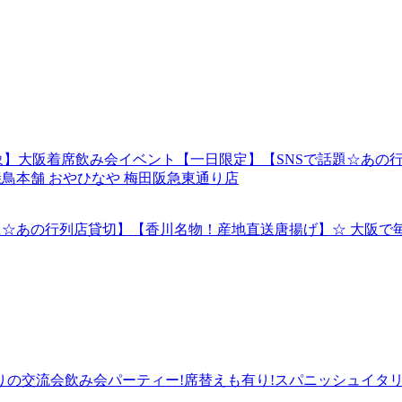
シニア対象】大阪着席飲み会イベント【一日限定】【SNSで話題☆
焼鳥本舗 おやひなや 梅田阪急東通り店
NSで話題☆あの行列店貸切】【香川名物！産地直送唐揚げ】☆ 大
友達作りの交流会飲み会パーティー!席替えも有り!スパニッシュイタ