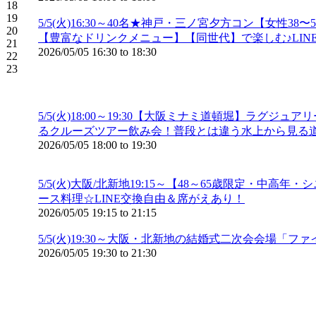
18
19
5/5(火)16:30～40名★神戸・三ノ宮夕方コン【女
20
【豊富なドリンクメニュー】【同世代】で楽しむ♪LIN
21
2026/05/05
16:30
to
18:30
22
23
5/5(火)18:00～19:30【大阪ミナミ道頓堀】
るクルーズツアー飲み会！普段とは違う水上から見る
2026/05/05
18:00
to
19:30
5/5(火)大阪/北新地19:15～【48～65歳限定
ース料理☆LINE交換自由＆席がえあり！
2026/05/05
19:15
to
21:15
5/5(火)19:30～大阪・北新地の結婚式二次会会場
2026/05/05
19:30
to
21:30