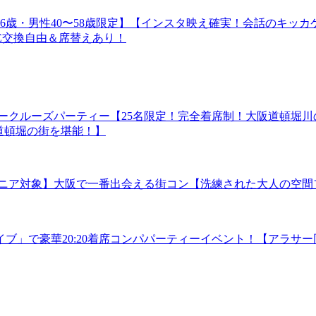
性38〜56歳・男性40〜58歳限定】【インスタ映え確実！会話
E交換自由＆席替えあり！
ラグジュアリークルーズパーティー【25名限定！完全着席制！大阪道
道頓堀の街を堪能！】
・中高年・シニア対象】大阪で一番出会える街コン【洗練された大人
「ファイブ」で豪華20:20着席コンパパーティーイベント！【ア