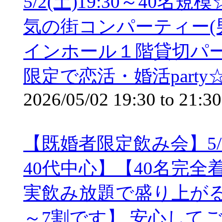
5/2(土)19:30～4
気の街コンパーティー(男
インホール１階貸切パー
限定で恋活・婚活part
2026/05/02
19:30
to
21:30
【既婚者限定飲み会】5/2
40代中心】【40名完
実飲み放題で盛り上が
～7割です】 安心して