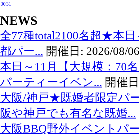
30
31
NEWS
全77種total2100名超★
都パー...
開催日:
2026/08/06
本日～11月【大規模：70
パーティーイベン...
開催日
大阪/神戸★既婚者限定パ
阪や神戸でも有名な既婚...
大阪BBQ野外イベントパー