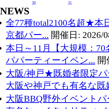
30
31
NEWS
全77種total2100名超
京都パー...
開催日:
2026/0
本日～11月【大規模：70
パパーティーイベン...
開
大阪/神戸★既婚者限定
大阪や神戸でも有名な既婚.
大阪BBQ野外イベントパ