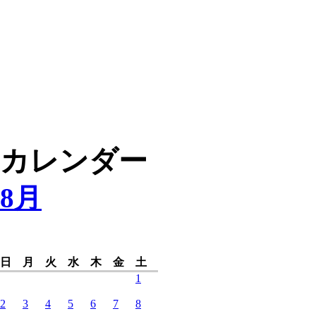
カレンダー
8月
日
月
火
水
木
金
土
1
2
3
4
5
6
7
8