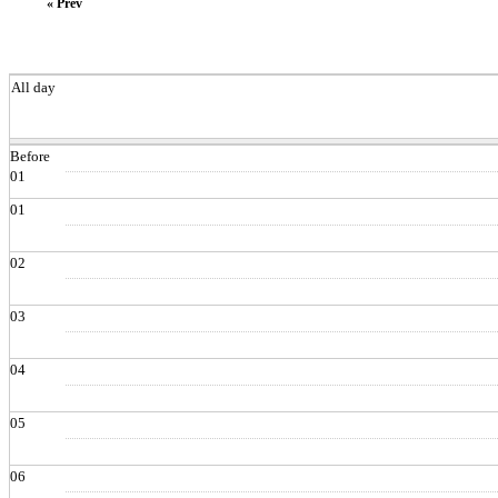
« Prev
All day
Before
01
01
02
03
04
05
06