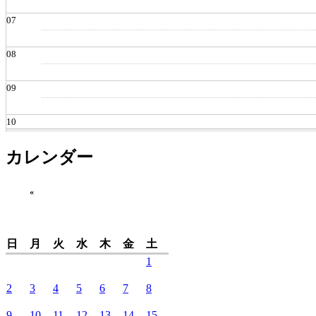
07
08
09
10
カレンダー
11
12
«
13
日
月
火
水
木
金
土
14
1
2
3
4
5
6
7
8
15
9
10
11
12
13
14
15