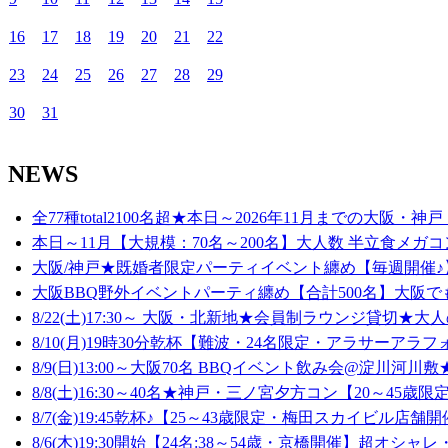
16
16
17
18
19
20
21
22
17
23
24
25
26
27
28
29
18
30
31
19
NEWS
【既婚者限定・38歳～62歳】11/11(火)梅田19
2025/11/11
19:30
to
21:30
20
全77種total2100名超★本日～2026年11月までの大阪・神戸
本日～11月【大規模：70名～200名】大人数 半立食メガコ
21
大阪/神戸★既婚者限定パーティイベント纏め【毎週開催♪】
大阪BBQ野外イベントパーティ纏め【合計500名】大阪でも
22
8/22(土)17:30～ 大阪・北新地★会員制ラウンジ貸切★大人
8/10(月)19時30分乾杯【難波・24名限定・アラサーアラフ
23
8/9(日)13:00～大阪70名 BBQイベント飲み会@淀川河川敷★
8/8(土)16:30～40名★神戸・三ノ宮夕方コン【20～45歳限定
8/7(金)19:45乾杯♪【25～43歳限定・梅田スカイビル店舗開
8/6(木)19:30開始【24名:38～54歳・京橋開催】超オシャレ