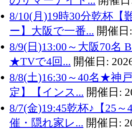
のサマーナイト...
開催日
8/10(月)19時30分
ー】大阪で一番...
開催日
8/9(日)13:00～大阪
★TVで4回...
開催日:
2026
8/8(土)16:30～40名
定】【インス...
開催日:
2
8/7(金)19:45乾杯♪
催・隠れ家レ...
開催日:
2