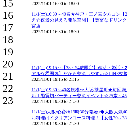
15
2025/11/01
16:00
to
18:00
16
11/1(土)16:30～40名★神戸・三ノ宮夕
え☆夜景の見える開放空間】【豊富なドリンクメ
17
宮店
2025/11/01
16:30
to
18:30
18
19
20
11/1(土)19:15～【38～54歳限定】恋
21
アルな雰囲気】だから交流しやすい☆LINE交
2025/11/01
19:15
to
21:15
22
11/1(土)19:30～40名規模☆大阪/茶屋町
ル１階貸切パーティー交流イベント☆25歳～45
23
2025/11/01
19:30
to
21:30
11/1(土)大阪/心斎橋19時30分開始♪◆大
お料理はイタリアンコース料理！【女性20～38
2025/11/01
19:30
to
21:30