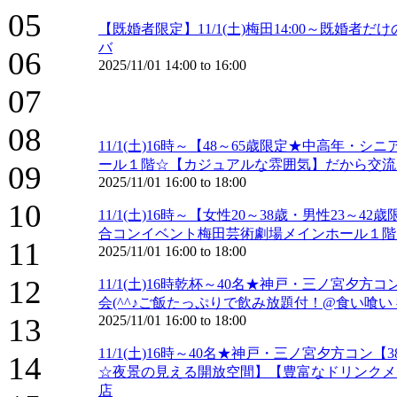
05
【既婚者限定】11/1(土)梅田14:00～既
バ
06
2025/11/01
14:00
to
16:00
07
08
11/1(土)16時～【48～65歳限定★中高
ール１階☆【カジュアルな雰囲気】だから交流
09
2025/11/01
16:00
to
18:00
10
11/1(土)16時～【女性20～38歳・男性2
合コンイベント梅田芸術劇場メインホール１階
11
2025/11/01
16:00
to
18:00
12
11/1(土)16時乾杯～40名★神戸・三ノ宮
会(^^♪ご飯たっぷりで飲み放題付！@食い喰い
13
2025/11/01
16:00
to
18:00
11/1(土)16時～40名★神戸・三ノ宮夕方
14
☆夜景の見える開放空間】【豊富なドリンクメニ
店