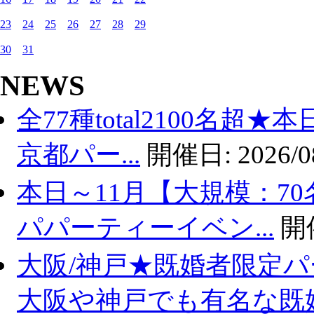
23
24
25
26
27
28
29
30
31
NEWS
全77種total2100名超
京都パー...
開催日:
2026/0
本日～11月【大規模：70
パパーティーイベン...
開
大阪/神戸★既婚者限定
大阪や神戸でも有名な既婚.