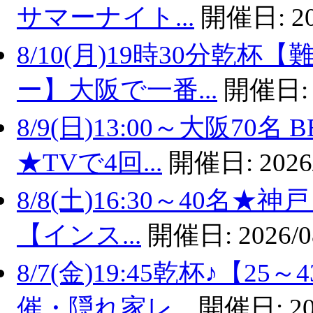
サマーナイト...
開催日:
2
8/10(月)19時30分乾
ー】大阪で一番...
開催日
8/9(日)13:00～大阪7
★TVで4回...
開催日:
2026
8/8(土)16:30～40名
【インス...
開催日:
2026/0
8/7(金)19:45乾杯♪【
催・隠れ家レ...
開催日:
20